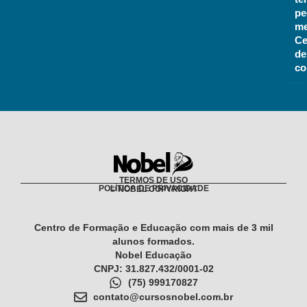
pe
m
Ce
de
co
TERMOS DE USO
POLÍTICA DE PRIVACIDADE
© NOBEL COPYRIGHT​
Centro de Formação e Educação com mais de 3 mil
alunos formados.
Nobel Educação
CNPJ: 31.827.432/0001-02
(75) 999170827
contato@cursosnobel.com.br