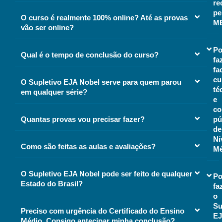
re
pe
O curso é realmente 100% online? Até as provas
M
vão ser online?
Po
Qual é o tempo de conclusão do curso?
fa
fa
cu
O Supletivo EJA Nobel serve para quem parou
té
em qualquer série?
e
co
Quantas provas vou precisar fazer?
pú
de
Ní
Como são feitas as aulas e avaliações?
Mé
O Supletivo EJA Nobel pode ser feito de qualquer
Po
Estado do Brasil?
fa
o
Su
Preciso com urgência do Certificado do Ensino
E
Médio. Consigo antecipar minha conclusão?