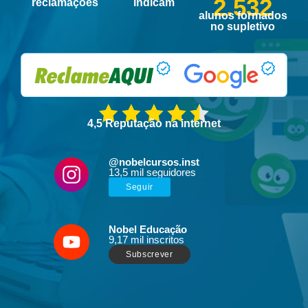
2.532
reclamações
indicam
alunos formados
no supletivo
4,5 Reputação na internet
@nobelcursos.inst
13,5 mil seguidores
Seguir
Nobel Educação
9,17 mil inscritos
Subscrever