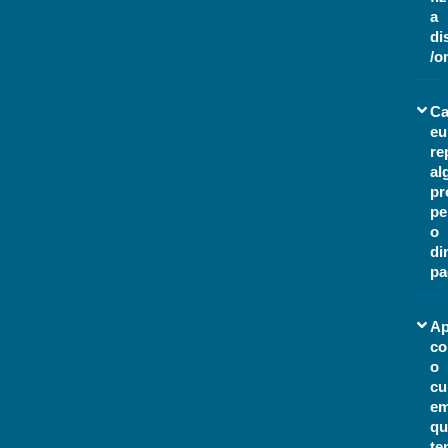
a
di
/o
Ca
eu
re
al
pr
pe
o
di
pa
A
co
o
cu
e
qu
te