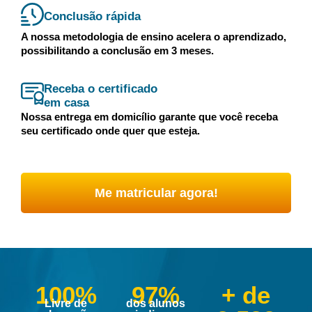
Conclusão rápida
A nossa metodologia de ensino acelera o aprendizado,
possibilitando a conclusão em 3 meses.
Receba o certificado
em casa
Nossa entrega em domicílio garante que você receba
seu certificado onde quer que esteja.
Me matricular agora!
100%
97%
+ de
Livre de
dos alunos